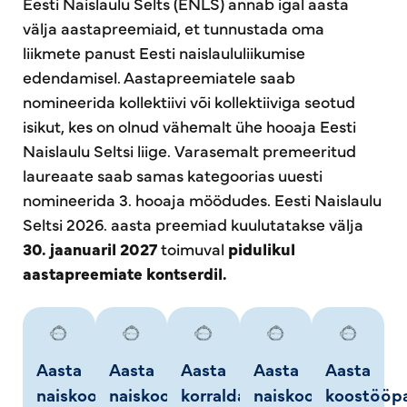
Eesti Naislaulu Selts (ENLS) annab igal aasta
välja aastapreemiaid, et tunnustada oma
liikmete panust Eesti naislaululiikumise
edendamisel. Aastapreemiatele saab
nomineerida kollektiivi või kollektiiviga seotud
isikut, kes on olnud vähemalt ühe hooaja Eesti
Naislaulu Seltsi liige. Varasemalt premeeritud
laureaate saab samas kategoorias uuesti
nomineerida 3. hooaja möödudes. Eesti Naislaulu
Seltsi 2026. aasta preemiad kuulutatakse välja
30. jaanuaril 2027
toimuval
pidulikul
aastapreemiate kontserdil.
Aasta
Aasta
Aasta
Aasta
Aasta
naiskoor
naiskoor
korraldaja
naiskoori
koostööpa