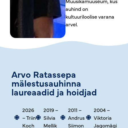
Muusikamuuseum, kus
auhind on
kultuuriloolise varana
arvel.
Arvo Ratassepa
mälestusauhinna
laureaadid ja hoidjad
2026
2019 –
2011 –
2004 –
– Triin
Silvia
Andrus
Viktoria
Koch
Mellik
Siimon
Jagomägi