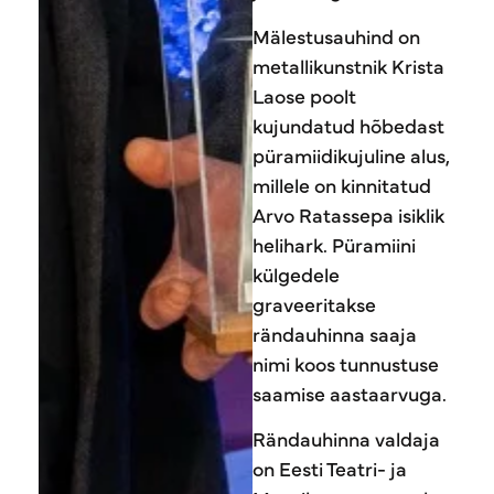
Mälestusauhind on
metallikunstnik Krista
Laose poolt
kujundatud hõbedast
püramiidikujuline alus,
millele on kinnitatud
Arvo Ratassepa isiklik
helihark. Püramiini
külgedele
graveeritakse
rändauhinna saaja
nimi koos tunnustuse
saamise aastaarvuga.
Rändauhinna valdaja
on Eesti Teatri- ja