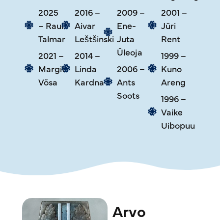
2025
2016 –
2009 –
2001 –
– Raul
Aivar
Ene-
Jüri
Talmar
Leštšinski
Juta
Rent
Üleoja
2021 –
2014 –
1999 –
Margit
Linda
2006 –
Kuno
Võsa
Kardna
Ants
Areng
Soots
1996 –
Vaike
Uibopuu
Arvo