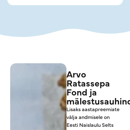
Arvo
Ratassepa
Fond ja
mälestusauhin
Lisaks aastapreemiate
välja andmisele on
Eesti Naislaulu Selts