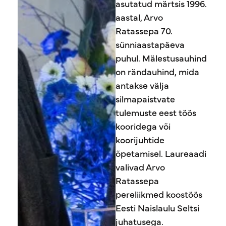
asutatud märtsis 1996.
aastal, Arvo
Ratassepa 70.
sünniaastapäeva
puhul. Mälestusauhind
on rändauhind, mida
antakse välja
silmapaistvate
tulemuste eest töös
kooridega või
koorijuhtide
õpetamisel. Laureaadi
valivad Arvo
Ratassepa
pereliikmed koostöös
Eesti Naislaulu Seltsi
juhatusega.