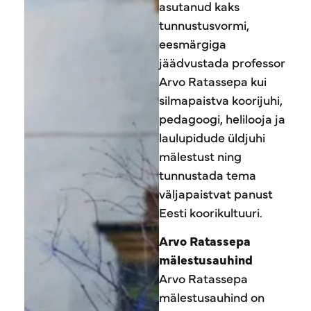
asutanud kaks
tunnustusvormi,
eesmärgiga
jäädvustada professor
Arvo Ratassepa kui
silmapaistva koorijuhi,
pedagoogi, helilooja ja
laulupidude üldjuhi
mälestust ning
tunnustada tema
väljapaistvat panust
Eesti koorikultuuri.
Arvo Ratassepa
mälestusauhind
Arvo Ratassepa
mälestusauhind on