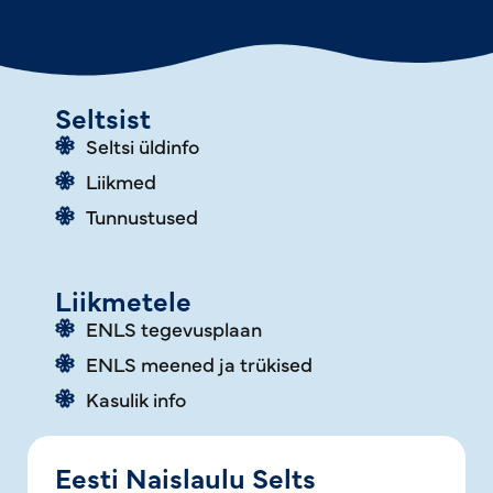
Seltsist
Seltsi üldinfo
Liikmed
Tunnustused
Liikmetele
ENLS tegevusplaan
ENLS meened ja trükised
Kasulik info
Eesti Naislaulu Selts