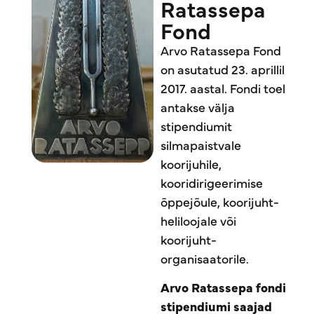
Ratassepa
Fond
Arvo Ratassepa Fond
on asutatud 23. aprillil
2017. aastal. Fondi toel
antakse välja
stipendiumit
silmapaistvale
koorijuhile,
kooridirigeerimise
õppejõule, koorijuht-
heliloojale või
koorijuht-
organisaatorile.
Arvo Ratassepa fondi
stipendiumi saajad