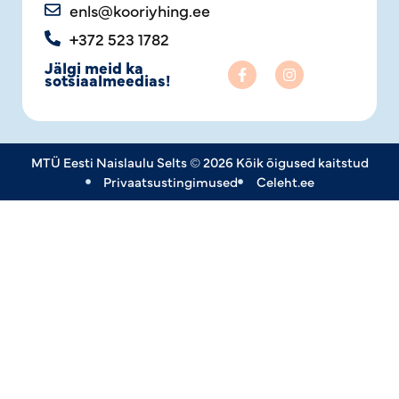
enls@kooriyhing.ee
+372 523 1782
Jälgi meid ka
sotsiaalmeedias!
MTÜ Eesti Naislaulu Selts © 2026 Kõik õigused kaitstud
Privaatsustingimused
Celeht.ee