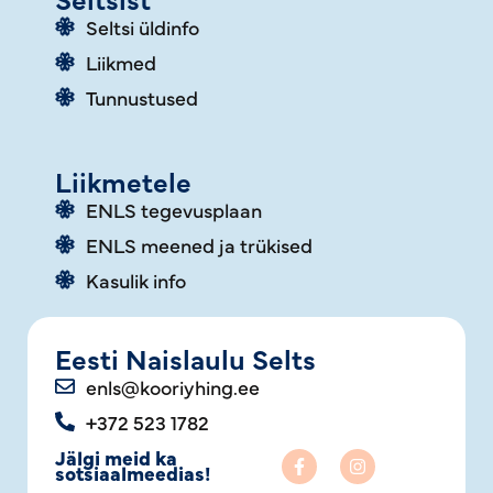
Seltsi üldinfo
Liikmed
Tunnustused
Liikmetele
ENLS tegevusplaan
ENLS meened ja trükised
Kasulik info
Eesti Naislaulu Selts
enls@kooriyhing.ee
+372 523 1782
Jälgi meid ka
sotsiaalmeedias!