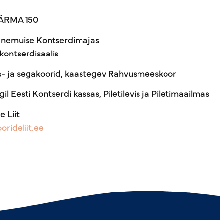
HÄRMA 150
s Vanemuise Kontserdimajas
 kontserdisaalis
s- ja segakoorid, kaastegev Rahvusmeeskoor
il Eesti Kontserdi kassas, Piletilevis ja Piletimaailmas
 Liit
rideliit.ee