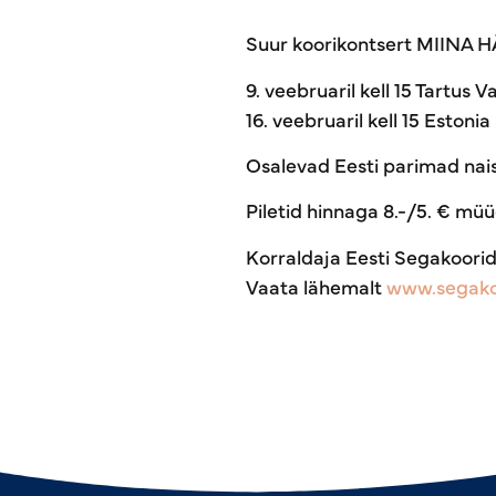
Suur koorikontsert MIINA 
9. veebruaril kell 15 Tartu
16. veebruaril kell 15 Estonia
Osalevad Eesti parimad nai
Piletid hinnaga 8.-/5. € müüg
Korraldaja Eesti Segakooride
Vaata lähemalt
www.segakoo