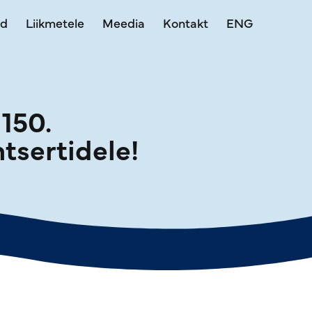
ed
Liikmetele
Meedia
Kontakt
ENG
150.
tsertidele!