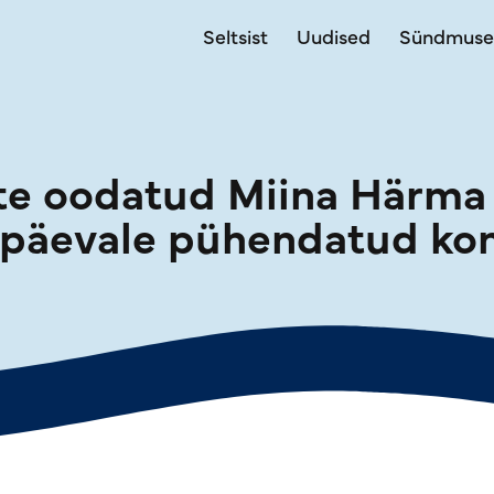
Seltsist
Uudised
Sündmus
te oodatud Miina Härma 
päevale pühendatud kon