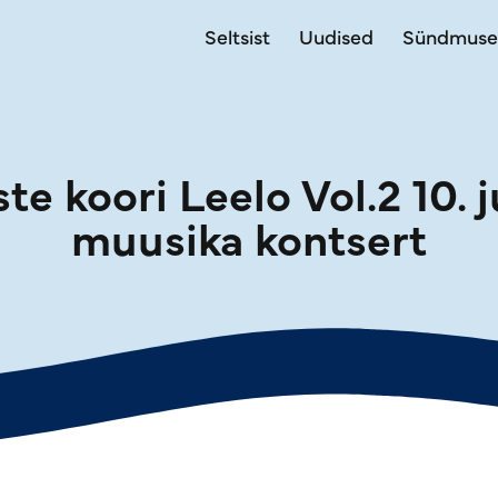
Seltsist
Uudised
Sündmus
te koori Leelo Vol.2 10. j
muusika kontsert