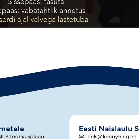
kmetele
Eesti Naislaulu S
NLS tegevusplaan
enls@kooriyhing.ee