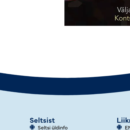
Seltsist
Lii
Seltsi üldinfo
E