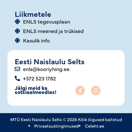
Liikmetele
ENLS tegevusplaan
ENLS meened ja trükised
Kasulik info
Eesti Naislaulu Selts
enls@kooriyhing.ee
+372 523 1782
Jälgi meid ka
sotsiaalmeedias!
MTÜ Eesti Naislaulu Selts © 2026 Kõik õigused kaitstud
Privaatsustingimused
Celeht.ee