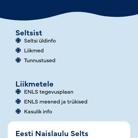
Seltsist
Seltsi üldinfo
Liikmed
Tunnustused
Liikmetele
ENLS tegevusplaan
ENLS meened ja trükised
Kasulik info
Eesti Naislaulu Selts