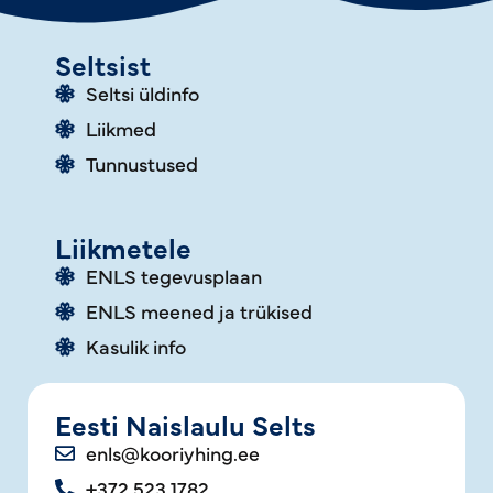
Seltsist
Seltsi üldinfo
Liikmed
Tunnustused
Liikmetele
ENLS tegevusplaan
ENLS meened ja trükised
Kasulik info
Eesti Naislaulu Selts
enls@kooriyhing.ee
+372 523 1782