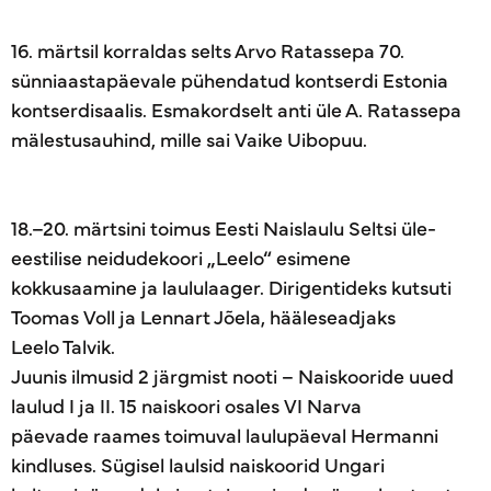
16. märtsil korraldas selts Arvo Ratassepa 70.
sünniaastapäevale pühendatud kontserdi Estonia
kontserdisaalis. Esmakordselt anti üle A. Ratassepa
mälestusauhind, mille sai Vaike Uibopuu.
18.–20. märtsini toimus Eesti Naislaulu Seltsi üle-
eestilise neidudekoori „Leelo“ esimene
kokkusaamine ja laululaager. Dirigentideks kutsuti
Toomas Voll ja Lennart Jõela, hääleseadjaks
Leelo Talvik.
Juunis ilmusid 2 järgmist nooti – Naiskooride uued
laulud I ja II. 15 naiskoori osales VI Narva
päevade raames toimuval laulupäeval Hermanni
kindluses. Sügisel laulsid naiskoorid Ungari