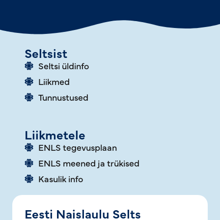
Seltsist
Seltsi üldinfo
Liikmed
Tunnustused
Liikmetele
ENLS tegevusplaan
ENLS meened ja trükised
Kasulik info
Eesti Naislaulu Selts