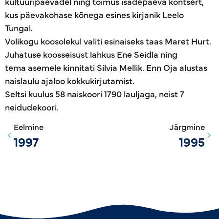
kultuuripäevadel ning toimus isadepäeva kontsert,
kus päevakohase kõnega esines kirjanik Leelo
Tungal.
Volikogu koosolekul valiti esinaiseks taas Maret Hurt.
Juhatuse koosseisust lahkus Ene Seidla ning
tema asemele kinnitati Silvia Mellik. Enn Oja alustas
naislaulu ajaloo kokkukirjutamist.
Seltsi kuulus 58 naiskoori 1790 lauljaga, neist 7
neidudekoori.
Eelmine
Järgmine
1997
1995