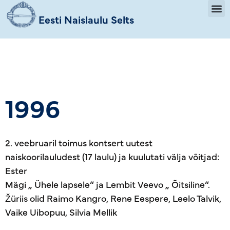
Eesti Naislaulu Selts
1996
2. veebruaril toimus kontsert uutest
naiskoorilauludest (17 laulu) ja kuulutati välja võitjad:
Ester
Mägi „ Ühele lapsele“ ja Lembit Veevo „ Õitsiline“.
Žüriis olid Raimo Kangro, Rene Eespere, Leelo Talvik,
Vaike Uibopuu, Silvia Mellik