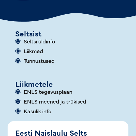
Seltsist
Seltsi üldinfo
Liikmed
Tunnustused
Liikmetele
ENLS tegevusplaan
ENLS meened ja trükised
Kasulik info
Eesti Naislaulu Selts